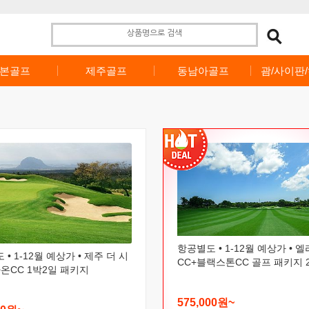
본골프
제주골프
동남아골프
괌/사이판
항공별도 • 1-12월 예상가 • 
• 1-12월 예상가 • 제주 더 시
CC+블랙스톤CC 골프 패키지 
온CC 1박2일 패키지
575,000원~