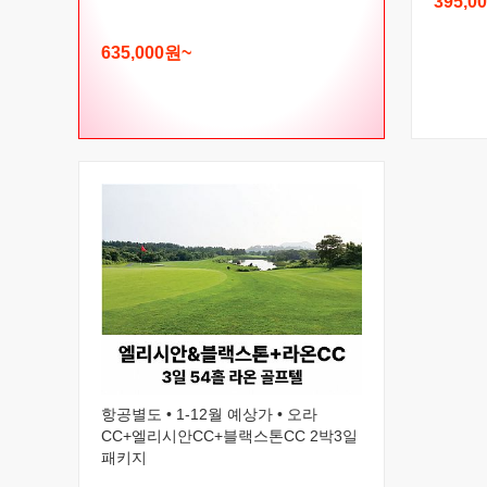
395,0
635,000원~
항공별도 • 1-12월 예상가 • 오라
CC+엘리시안CC+블랙스톤CC 2박3일
패키지