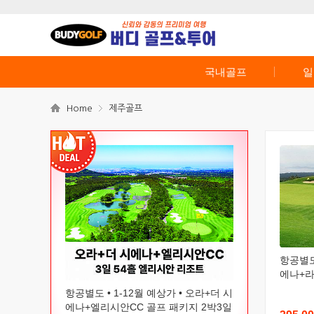
국내골프
일
Home
제주골프
항공별도 
에나+라
항공별도 • 1-12월 예상가 • 오라+더 시
에나+엘리시안CC 골프 패키지 2박3일