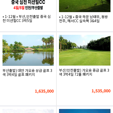
• 1-12월 • 부산,인천출발 중국 심
• 1-12월 • 중국 하문 남태무, 동방
천 미션힐CC 3박5일
천주, 해서CC 실속팩 3&4일
1,530,000
999,000
부산/인천출발) 가오슝 중급 골프 3
부산출발) 대만 가오슝 상급 골프 3
색 3박4일 72홀 패키지
색 3박4일 골프 패키지
1,535,000
1,635,000