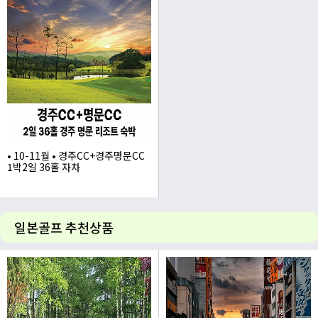
385,000
295,000
• 10-11월 • 경주CC+경주명문CC
1박2일 36홀 자차
405,000
일본골프 추천상품