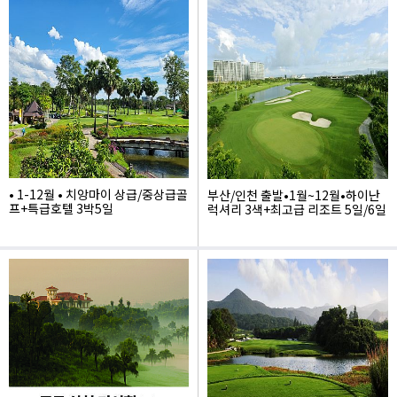
1,930,000
979,000
• 1-12월 • 치앙마이 상급/중상급골
부산/인천 출발•1월~12월•하이난
프+특급호텔 3박5일
럭셔리 3색+최고급 리조트 5일/6일
1,420,000
1,949,000