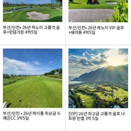
부산/인천• 26년 하노이 고품격 골
부산/인천• 26년 하노이 VIP 골프
프+윈덤가든 4박5일
+쉐라톤 4박5일
1,695,000
1,840,000
부산/인천 • 26년 하이퐁 최상급 드
[VIP] 26년 최고급 고품격 골프 나
래곤CC 3박5일
트랑 빈펄 3박 5일