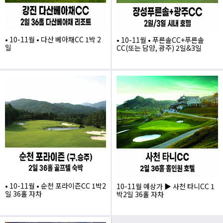
• 10-11월 • 다산 베아채CC 1박 2
• 10-11월 • 푸른솔CC+푸른솔
일
CC(또는 담양, 광주) 2일&3일
405,000
410,000
• 10-11월 • 순천 포라이즌CC 1박2
10-11월 예상가 ▶ 사천 타니CC 1
일 36홀 자차
박2일 36홀 자차