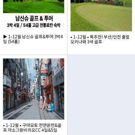
▶ 1-12월 남신슈 골프&투어 3박4
• 1-12월 • 특추천! 부산/인천 출발
일 (54홀)
오키나와 3색 골프
1,730,000
1,990,000
• 1-12월 • 구마모토 천연온천&골
프 아소그랑비리오CC 4일&5일