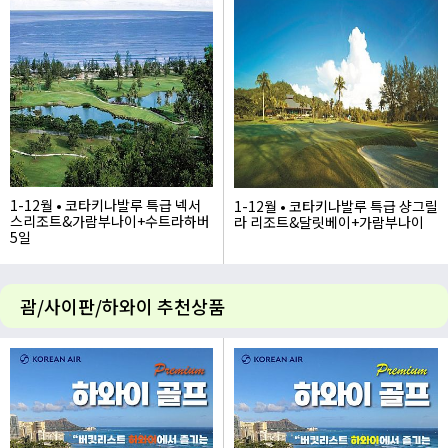
1-12월 • 코타키나발루 특급 넥서
1-12월 • 코타키나발루 특급 샹그릴
스리조트&가람부나이+수트라하버
라 리조트&달릿베이+가람부나이
5일
1,560,000
1,560,000
괌/사이판/하와이 추천상품