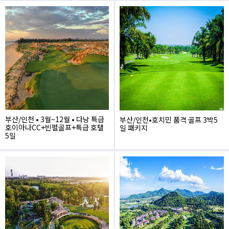
1,340,000
1,750,000
부산/인천 • 3월~12월 • 다낭 특급
부산/인천•호치민 품격 골프 3박5
호이아나CC+빈펄골프+특급 호텔
일 패키지
5일
1,290,000
1,150,000