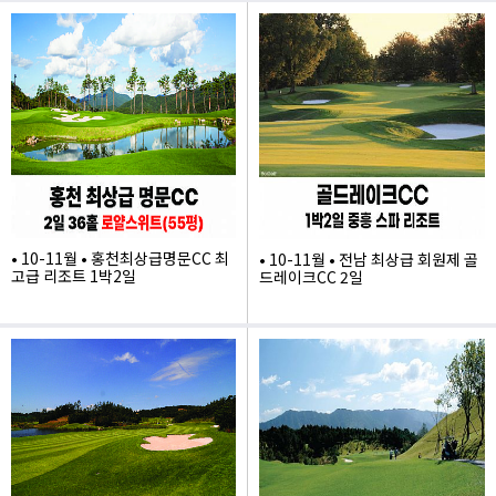
600,000
515,000
• 10-11월 • 홍천최상급명문CC 최
• 10-11월 • 전남 최상급 회원제 골
고급 리조트 1박2일
드레이크CC 2일
740,000
345,000