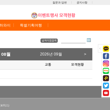
질문과 답변
공지사항
/하와이
특별기획여행
날짜지정검색
 08월
2026년 09월
>
교통
모객현황
(오피스)