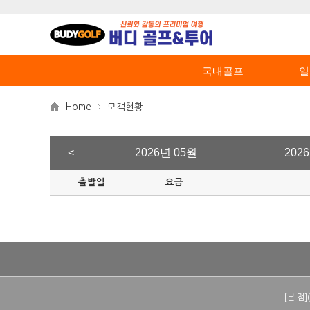
국내골프
일
Home
모객현황
<
2026년 05월
202
출발일
요금
[본 점