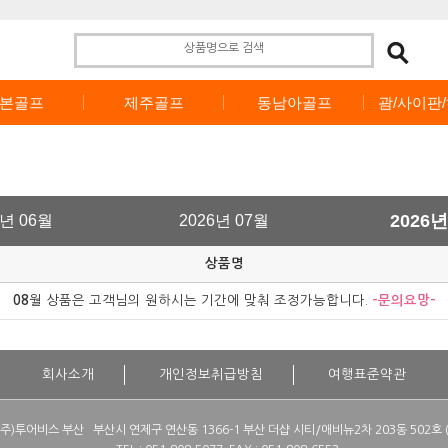
본골프
제주골프
동남아골프
괌/사이판
2026년
6년 06월
2026년 07월
상품명
08
월 상품은 고객님의 원하시는 기간에 맞춰 조정가능합니다.
-문의요망-
회사소개
개인정보취급방침
여행표준약관
](주)투어비스 부산 부산시 연제구 연산동 1366-1 부산 더샵 시티/애비뉴2차 203동 502호 