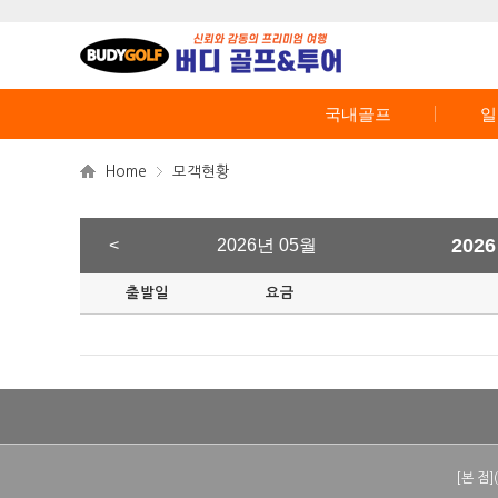
국내골프
일
Home
모객현황
202
<
2026년 05월
출발일
요금
[본 점