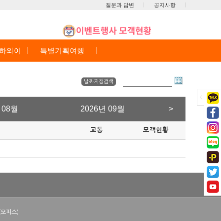
질문과 답변
공지사항
/하와이
특별기획여행
날짜지정검색
 08월
2026년 09월
>
교통
모객현황
(오피스)