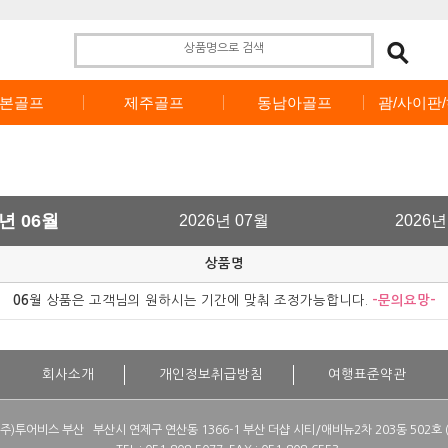
본골프
제주골프
동남아골프
괌/사이판
6년 06월
2026년 07월
2026년
상품명
06
월 상품은 고객님의 원하시는 기간에 맞춰 조정가능합니다.
-문의요망-
회사소개
개인정보취급방침
여행표준약관
](주)투어비스 부산 부산시 연제구 연산동 1366-1 부산 더샵 시티/애비뉴2차 203동 502호 