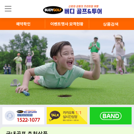
×
지역별 메뉴
국내골프
예약확인
이벤트행사 모객현황
일본골프
제주골프
동남아골프
괌/사이판/하와이
특별기획여행
COMMUITY
공지사항
질문과답변
국내골프 추천상품