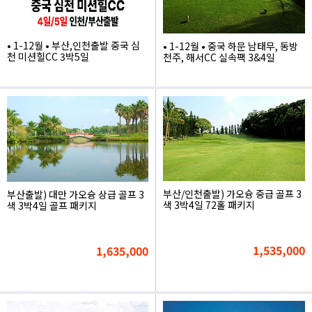
• 1-12월 • 부산,인천출발 중국 심
• 1-12월 • 중국 하문 남태무, 동방
천 미션힐CC 3박5일
천주, 해서CC 실속팩 3&4일
1,530,000
999,000
부산/인천출발) 가오슝 중급 골프 3
부산출발) 대만 가오슝 상급 골프 3
색 3박4일 72홀 패키지
색 3박4일 골프 패키지
1,535,000
1,635,000