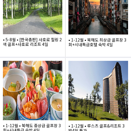
• 5-8월 • [한국총판] 사호로 힐링 2
• 1-12월 • 북해도 최상급 골프장 3
색 골프+사호로 리조트 4일
회+시내특급호텔 숙박 4일
1,390,000
2,115,000
• 1-12월 • 북해도 중상급 골프장 3
• 1-12월 • 루스츠 골프&리조트 3
회+시내특급 숙박 4일
박4일 특가