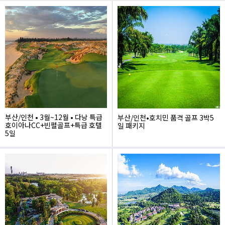
1,340,000
1,750,000
부산/인천 • 3월~12월 • 다낭 특급
부산/인천•호치민 품격 골프 3박5
호이아나CC+빈펄골프+특급 호텔
일 패키지
5일
1,290,000
1,150,000