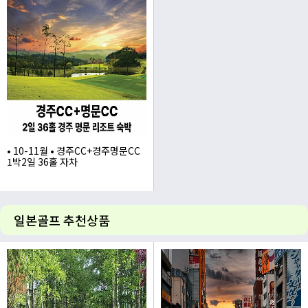
385,000
295,000
• 10-11월 • 경주CC+경주명문CC
1박2일 36홀 자차
405,000
일본골프 추천상품