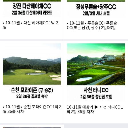
• 10-11월 • 다산 베아채CC 1박 2
• 10-11월 • 푸른솔CC+푸른솔
일
CC(또는 담양, 광주) 2일&3일
405,000
410,000
• 10-11월 • 순천 포라이즌CC 1박2
10-11월 예상가 ▶ 사천 타니CC 1
일 36홀 자차
박2일 36홀 자차