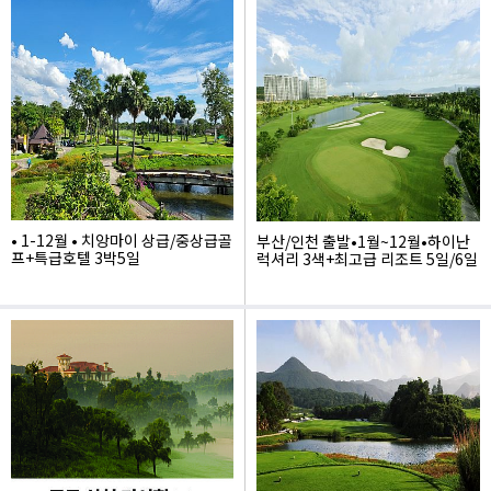
1,930,000
979,000
• 1-12월 • 치앙마이 상급/중상급골
부산/인천 출발•1월~12월•하이난
프+특급호텔 3박5일
럭셔리 3색+최고급 리조트 5일/6일
1,420,000
1,949,000