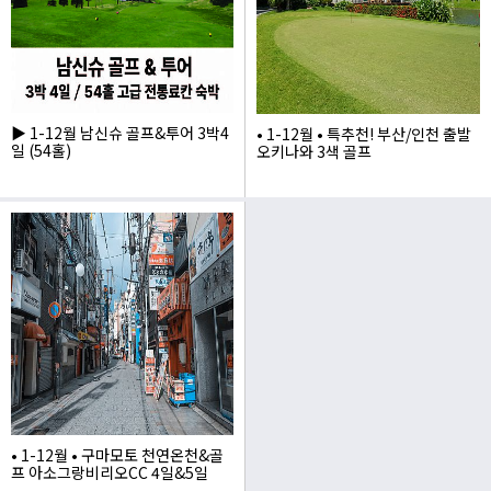
▶ 1-12월 남신슈 골프&투어 3박4
• 1-12월 • 특추천! 부산/인천 출발
일 (54홀)
오키나와 3색 골프
1,730,000
1,990,000
• 1-12월 • 구마모토 천연온천&골
프 아소그랑비리오CC 4일&5일