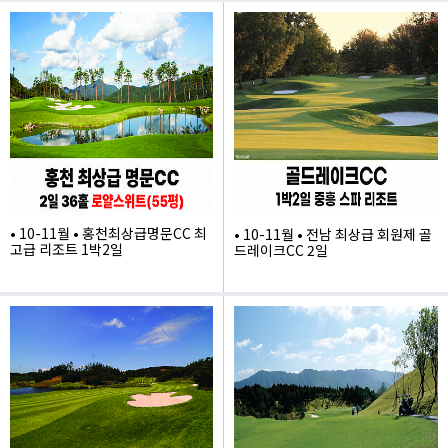
600,000
515,000
• 10-11월 • 홍천최상급명문CC 최
• 10-11월 • 전남 최상급 회원제 골
고급 리조트 1박2일
드레이크CC 2일
740,000
345,000