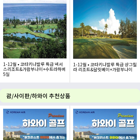
1-12월 • 코타키나발루 특급 넥서
1-12월 • 코타키나발루 특급 샹그릴
스리조트&가람부나이+수트라하버
라 리조트&달릿베이+가람부나이
5일
1,560,000
1,560,000
괌/사이판/하와이 추천상품