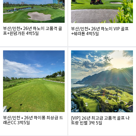
부산/인천• 26년 하노이 고품격 골
부산/인천• 26년 하노이 VIP 골프
프+윈덤가든 4박5일
+쉐라톤 4박5일
1,695,000
1,840,000
부산/인천 • 26년 하이퐁 최상급 드
[VIP] 26년 최고급 고품격 골프 나
래곤CC 3박5일
트랑 빈펄 3박 5일